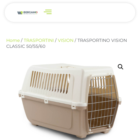
Home
/
TRASPORTINI
/
VISION
/ TRASPORTINO VISION
CLASSIC 50/55/60