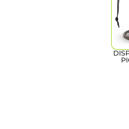
DIS
PI