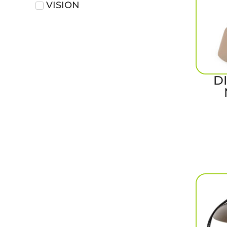
VISION
D