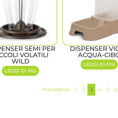
PENSER SEMI PER
DISPENSER VI
CCOLI VOLATILI
ACQUA-CIB
WILD
LEGGI DI PIÙ
LEGGI DI PIÙ
Precedente
1
2
3
4
5
6